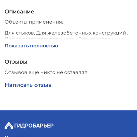
Описание
Объекты применения:
Для стыков,
Для железобетонных конструкций ,
Для технологических швов , Для колодезных
колец
Показать полностью
Морозостойкость: Неограниченное количество
Отзывы
циклов замораживания и оттаивания
Отзывов еще никто не оставлял
Размер: 10х15 мм
Основа: Бентонит
Написать отзыв
Тип: Саморасширяющийся
Цвет: Черный
Температура: использования -15/+50
Сечение: Прямоугольное