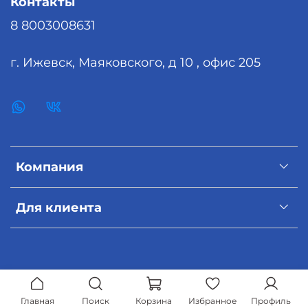
Контакты
Водонепроницаемость: 2.0х10-9 см/сек
8 8003008631
Токсичность: Не токсичен
Стойкость к гидростатическому давлению: 7 атм.
г. Ижевск, Маяковского, д 10 , офис 205
Величина разбухания: 600%
Компания
Для клиента
Главная
Поиск
Корзина
Избранное
Профиль